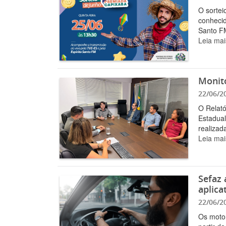
O sortei
conhecid
Santo FM
Leia mai
Monit
22/06/2
O Relató
Estadual
realizada
Leia mai
Sefaz 
aplica
22/06/2
Os motor