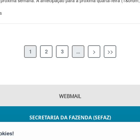
a próxima semana. A antecipação para a próxima quarta-feira (1&ordm; 
s
1
2
3
...
>
>>
WEBMAIL
SECRETARIA DA FAZENDA (SEFAZ)
AV JOÃO BATISTA PARRA, 600 - ENSEADA DO
SUÁ