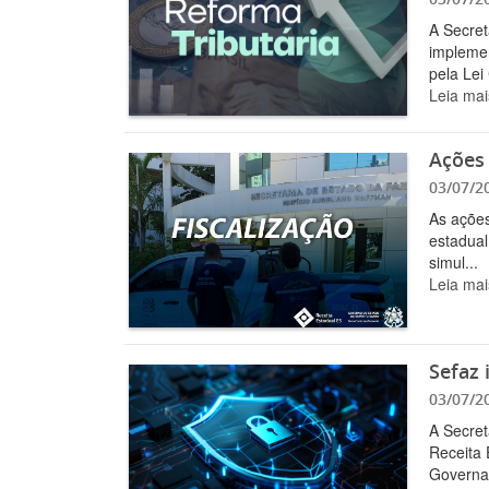
A Secret
implemen
pela Lei
Leia mai
Ações 
03/07/2
As ações
estadual
simul...
Leia mai
Sefaz 
03/07/2
A Secret
Receita 
Governa.