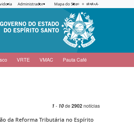
Acessibilidade
Aplicar contraste
vidoria
Administrador
Mapa do Site
A=
A+
A-
sco
VRTE
VMAC
Pauta Café
1
-
10
de
2902
notícias
ão da Reforma Tributária no Espírito