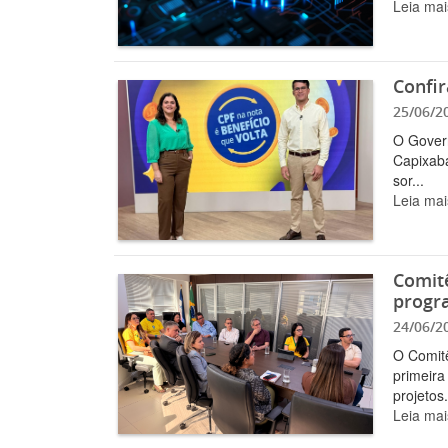
Leia mai
Confir
25/06/2
O Govern
Capixaba
sor...
Leia mai
Comitê
progr
24/06/2
O Comitê
primeira
projetos.
Leia mai