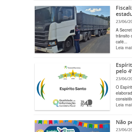
Fiscal
estadu
23/06/2
A Secret
trânsito
café...
Leia mai
Espíri
pelo 4
23/06/2
O Espíri
elaborad
consistên
Leia mai
Não pe
23/06/2