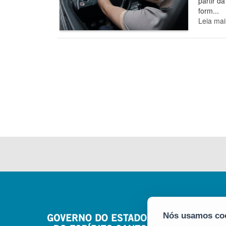
partir d
form...
Leia mai