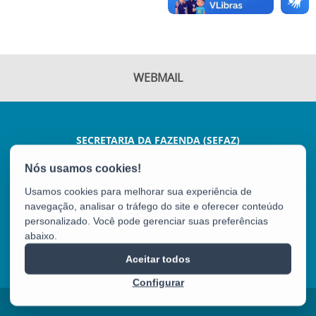
WEBMAIL
SECRETARIA DA FAZENDA (SEFAZ)
AV JOÃO BATISTA PARRA, 600 - ENSEADA DO SUÁ
CEP: 29050-375 - VITÓRIA / ES
Usamos cookies para melhorar sua experiência de
Tel.: (27) 3347-5102
navegação, analisar o tráfego do site e oferecer conteúdo
personalizado. Você pode gerenciar suas preferências
abaixo.
SEFAZ
Aceitar todos
Configurar
2025 – 2026 | Desenvolvido pelo
PRODEST
com Software Livre.