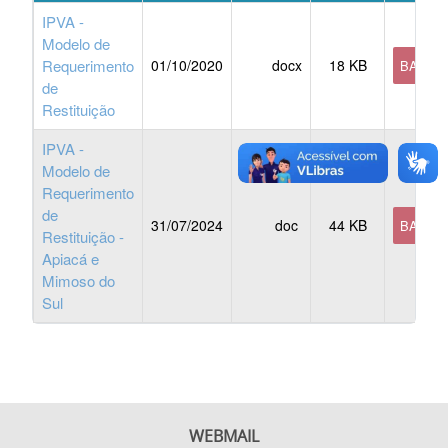
IPVA -
Modelo de
Requerimento
01/10/2020
docx
18 KB
BAIXA
de
Restituição
IPVA -
Modelo de
Requerimento
de
31/07/2024
doc
44 KB
BAIXA
Restituição -
Apiacá e
Mimoso do
Sul
WEBMAIL