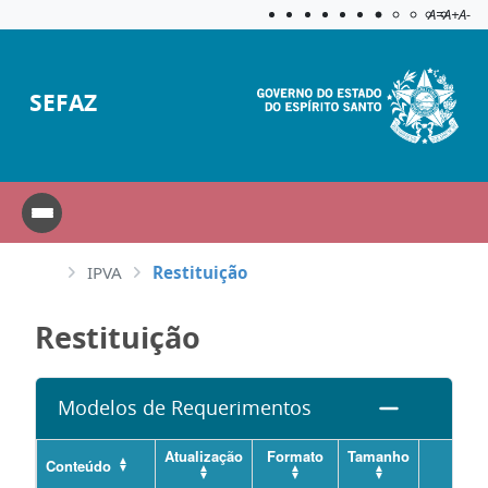
Acessibilida
Aplicar c
A=
A+
A-
SEFAZ
IPVA
Restituição
Restituição
Modelos de Requerimentos
Atualização
Formato
Tamanho
Conteúdo