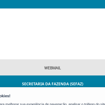
WEBMAIL
SECRETARIA DA FAZENDA (SEFAZ)
AV JOÃO BATISTA PARRA, 600 - ENSEADA DO
SUÁ
CEP: 29050-375 - VITÓRIA / ES
a melhorar sua experiência de navegação, analisar o tráfego do site