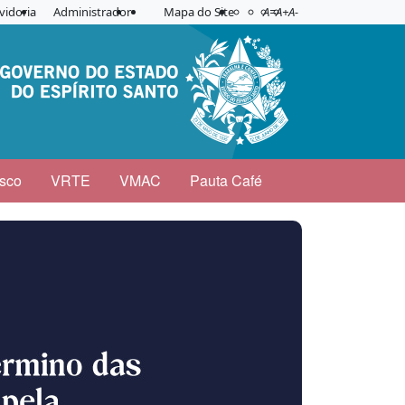
Acessibilidade
Aplicar contraste
vidoria
Administrador
Mapa do Site
A=
A+
A-
sco
VRTE
VMAC
Pauta Café