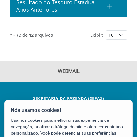
Resultado do Tesouro Estadual -
Anos Anteriores
1
-
12
de
12
arquivos
Exibir:
WEBMAIL
SECRETARIA DA FAZENDA (SEFAZ)
AV JOÃO BATISTA PARRA, 600 - ENSEADA DO SUÁ
CEP: 29050-375 - VITÓRIA / ES
Usamos cookies para melhorar sua experiência de
Tel.: (27) 3347-5102
navegação, analisar o tráfego do site e oferecer conteúdo
personalizado. Você pode gerenciar suas preferências