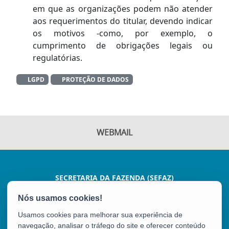
em que as organizações podem não atender
aos requerimentos do titular, devendo indicar
os motivos -como, por exemplo, o
cumprimento de obrigações legais ou
regulatórias.
LGPD
PROTEÇÃO DE DADOS
WEBMAIL
SECRETARIA DA FAZENDA (SEFAZ)
AV JOÃO BATISTA PARRA, 600 - ENSEADA DO SUÁ
CEP: 29050-375 - VITÓRIA / ES
Usamos cookies para melhorar sua experiência de
Tel.: (27) 3347-5102
navegação, analisar o tráfego do site e oferecer conteúdo