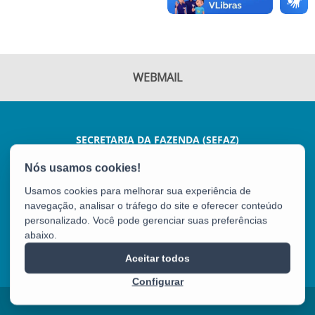
WEBMAIL
SECRETARIA DA FAZENDA (SEFAZ)
AV JOÃO BATISTA PARRA, 600 - ENSEADA DO SUÁ
CEP: 29050-375 - VITÓRIA / ES
Usamos cookies para melhorar sua experiência de
Tel.: (27) 3347-5102
navegação, analisar o tráfego do site e oferecer conteúdo
personalizado. Você pode gerenciar suas preferências
abaixo.
SEFAZ
Aceitar todos
Configurar
2025 – 2026 | Desenvolvido pelo
PRODEST
com Software Livre.