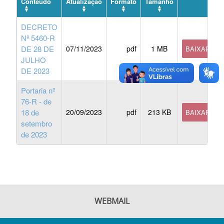
Conteúdo
Atualização
Formato
Tamanho
DECRETO
Nº 5460-R
DE 28 DE
07/11/2023
pdf
1 MB
BAIXAR
JULHO
DE 2023
Portaria nº
76-R - de
18 de
20/09/2023
pdf
213 KB
BAIXAR
setembro
de 2023
WEBMAIL