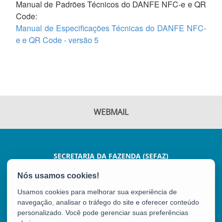
Manual de Padrões Técnicos do DANFE NFC-e e QR
Code:
Manual de Especificações Técnicas do DANFE NFC-
e e QR Code - versão 5
WEBMAIL
SECRETARIA DA FAZENDA (SEFAZ)
AV JOÃO BATISTA PARRA, 600 - ENSEADA DO SUÁ
CEP: 29050-375 - VITÓRIA / ES
Usamos cookies para melhorar sua experiência de
Tel.: (27) 3347-5102
navegação, analisar o tráfego do site e oferecer conteúdo
personalizado. Você pode gerenciar suas preferências