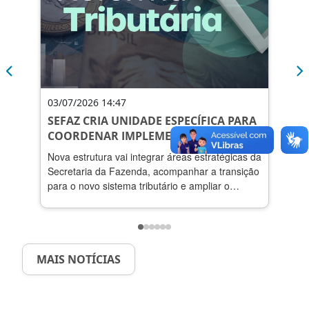
03/07/2026 14:47
03/0
SEFAZ CRIA UNIDADE ESPECÍFICA PARA
AÇÕ
COORDENAR IMPLEMENTAÇÃO DA
RES
REFORMA TRIBUTÁRIA NO ESPÍRITO
EMP
Nova estrutura vai integrar áreas estratégicas da
Empre
SANTO
Secretaria da Fazenda, acompanhar a transição
simul
para o novo sistema tributário e ampliar o
docum
suporte a contribuintes e municípios.
imped
o com
MAIS NOTÍCIAS