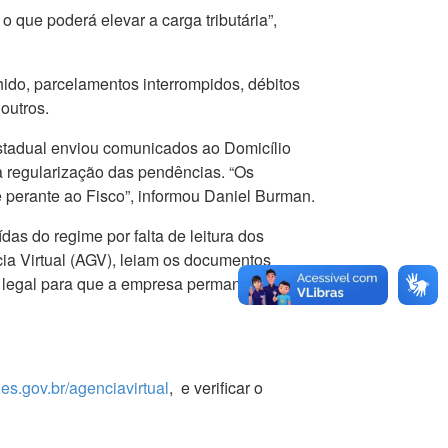
o que poderá elevar a carga tributária”,
hido, parcelamentos interrompidos, débitos
outros.
 Estadual enviou comunicados ao Domicílio
ra regularização das pendências. “Os
 perante ao Fisco”, informou Daniel Burman.
das do regime por falta de leitura dos
cia Virtual (AGV), leiam os documentos
ão legal para que a empresa permaneça no
z.es.gov.br/agenciavirtual
, e verificar o