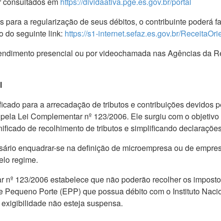
er consultados em
https://dividaativa.pge.es.gov.br/portal
para a regularização de seus débitos, o contribuinte poderá f
o do seguinte link:
https://s1-internet.sefaz.es.gov.br/ReceitaOri
endimento presencial ou por videochamada nas Agências da Re
l
ficado para a arrecadação de tributos e contribuições devidos
ela Lei Complementar nº 123/2006. Ele surgiu com o objetivo d
icado de recolhimento de tributos e simplificando declarações, 
sário enquadrar-se na definição de microempresa ou de empresa
elo regime.
r nº 123/2006 estabelece que não poderão recolher os imposto
 Pequeno Porte (EPP) que possua débito com o Instituto Naci
 exigibilidade não esteja suspensa.