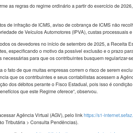
me as regras do regime ordinário a partir do exercício de 2026, 
utos de infração de ICMS, aviso de cobrança de ICMS não recol
opriedade de Veículos Automotores (IPVA), custas processuais e 
ar todos os devedores no início de setembro de 2025, a Receita
intes, especificando o motivo da possível exclusão e o prazo pa
necessárias para que os contribuintes busquem regularizar-se
ara o fato de que muitas empresas correm o risco de serem excluí
ncia que os contribuintes e seus contabilistas acessem a Agên
ção dos débitos perante o Fisco Estadual, pois isso é condiç
benefícios que este Regime oferece”, observou.
acessar Agência Virtual (AGV), pelo link
https://s1-internet.sefa
o Tributária > Consulta Pendências).