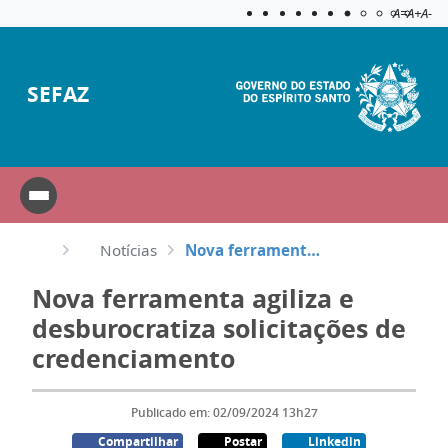
Acessibilida
Aplicar c
A=
A+
A-
SEFAZ
Notícias
Nova ferramenta agiliza e desburocratiza solicitações de credenciamento
Nova ferramenta agiliza e
desburocratiza solicitações de
credenciamento
Publicado em: 02/09/2024 13h27
Compartilhar
Postar
Linkedin