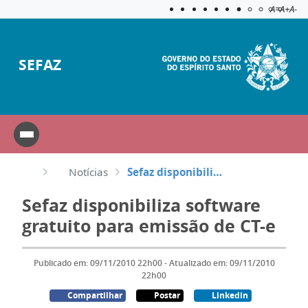
Acessibilida
Aplicar c
A=
A+
A-
SEFAZ
Notícias
Sefaz disponibiliza software gratuito para emissão de CT-e
Sefaz disponibiliza software
gratuito para emissão de CT-e
Publicado em: 09/11/2010 22h00 - Atualizado em: 09/11/2010
22h00
Compartilhar
Postar
Linkedin