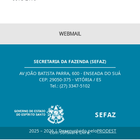
WEBMAIL
SECRETARIA DA FAZENDA (SEFAZ)
AV JOÃO BATISTA PARRA, 600 - ENSEADA DO SUÁ
CEP: 29050-375 - VITÓRIA / ES
Tel.: (27) 3347-5102
SEFAZ
2025 – 2026 | Desenvolvido pelo
PRODEST
com Software Livre.