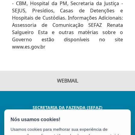
- CBM, Hospital da PM, Secretaria da Justiça -
SEJUS, Presídios, Casas de Detenções e
Hospitais de Custódias. Informações Adicionais:
Assessoria de Comunicação SEFAZ Renata
Salgueiro Esta e outras matérias sobre o
Governo estão disponíveis no site
www.es.gov.br
WEBMAIL
SECRETARIA DA FAZENDA (SEFAZ)
AV JOÃO BATISTA PARRA, 600 - ENSEADA DO SUÁ
CEP: 29050-375 - VITÓRIA / ES
Usamos cookies para melhorar sua experiência de
Tel.: (27) 3347-5102