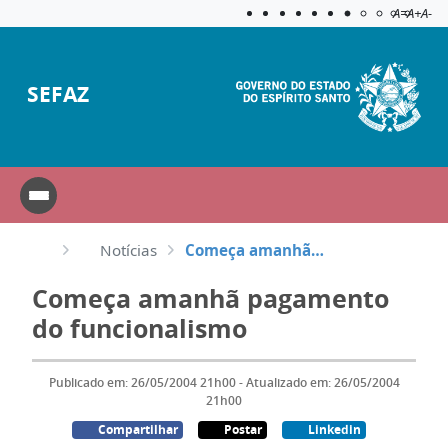
Acessibilida
Aplicar c
A=
A+
A-
SEFAZ
Notícias
Começa amanhã pagamento do funcionalismo
Começa amanhã pagamento
do funcionalismo
Publicado em: 26/05/2004 21h00 - Atualizado em: 26/05/2004
21h00
Compartilhar
Postar
Linkedin