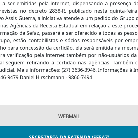
m a ser emitidas pela internet, dispensando a presença 
evistas no decreto 2838-R, publicado nesta quinta-feir
o Assis Guerra, a iniciativa atende a um pedido do Grupo 
as Agências da Receita Estadual em relação a este proced
rmação da Sefaz, passará a ser oferecido a todas as pessoa
 grupo, estão contabilistas e sócios responsáveis por e
lho para concessão da certidão, ela será emitida na me
ra verificação pela internet também por não-usuários da 
ual seguem retirando a certidão nas agências. Também c
udicial. Mais informações: (27) 3636-3946. Informações à 
9746-9479 Daniel Hirschmann - 9866-7494
WEBMAIL
SECRETARIA DA FAZENDA (SEFAZ)