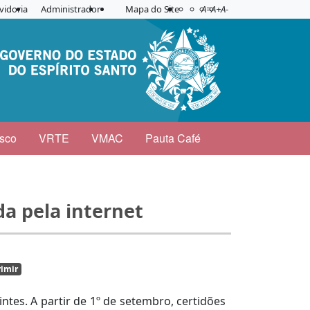
Acessibilidade
Aplicar contraste
vidoria
Administrador
Mapa do Site
A=
A+
A-
sco
VRTE
VMAC
Pauta Café
da pela internet
imir
ntes. A partir de 1º de setembro, certidões