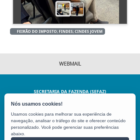
FEIRÃO DO IMPOSTO; FINDES; CINDES JOVEM
WEBMAIL
SECRETARIA DA FAZENDA (SEFAZ)
AV JOÃO BATISTA PARRA, 600 - ENSEADA DO SUÁ
CEP: 29050-375 - VITÓRIA / ES
Usamos cookies para melhorar sua experiência de
Tel.: (27) 3347-5102
navegação, analisar o tráfego do site e oferecer conteúdo
personalizado. Você pode gerenciar suas preferências
abaixo.