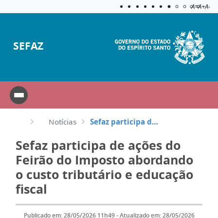
Acessibilida
Aplicar c
A=
A+
A-
SEFAZ
Notícias
Sefaz participa de ações do Feirão do Imposto abordando o custo tributário e educação fiscal
Sefaz participa de ações do
Feirão do Imposto abordando
o custo tributário e educação
fiscal
Publicado em: 28/05/2026 11h49 - Atualizado em: 28/05/2026