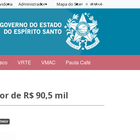
Acessibilidade
Aplicar contraste
vidoria
Administrador
Mapa do Site
A=
A+
A-
sco
VRTE
VMAC
Pauta Café
or de R$ 90,5 mil
imir